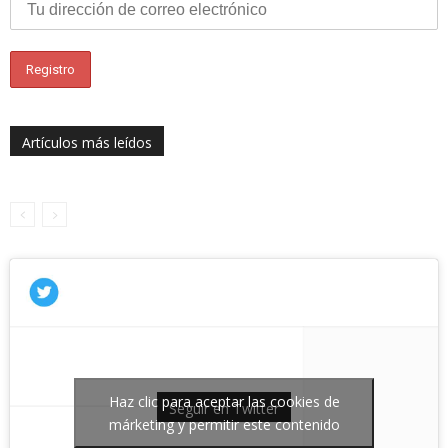
Artículos más leídos
Haz clic para aceptar las cookies de
Seguir en Twitter
márketing y permitir este contenido