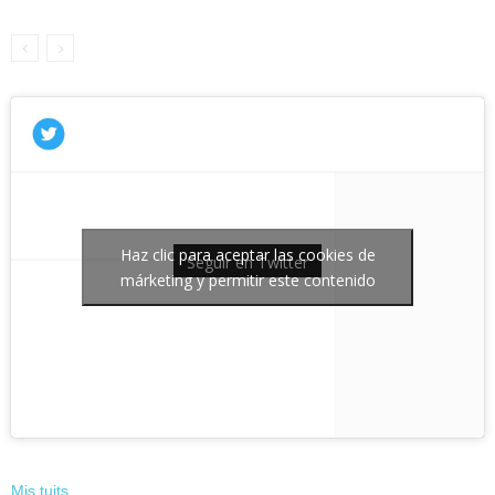
Haz clic para aceptar las cookies de
Seguir en Twitter
márketing y permitir este contenido
Mis tuits