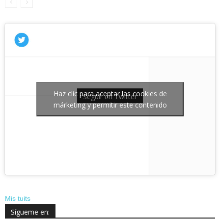
Haz clic para aceptar las cookies de
Seguir en Twitter
márketing y permitir este contenido
Mis tuits
Sígueme en: