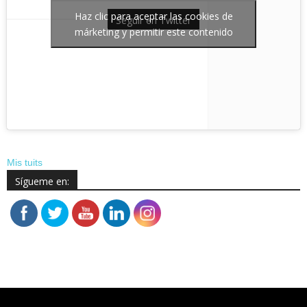
Haz clic para aceptar las cookies de
Seguir en Twitter
márketing y permitir este contenido
Mis tuits
Sígueme en: